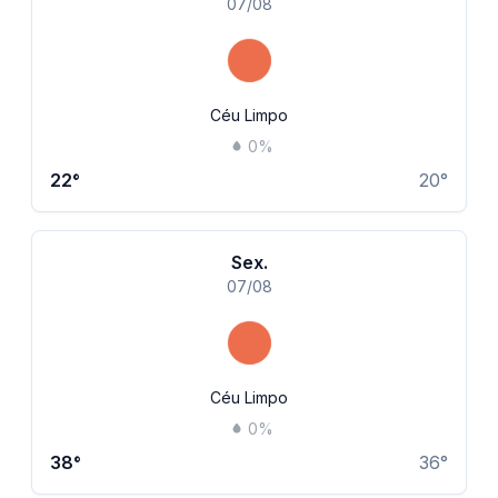
07/08
Céu Limpo
0
%
22
°
20
°
Sex.
07/08
Céu Limpo
0
%
38
°
36
°