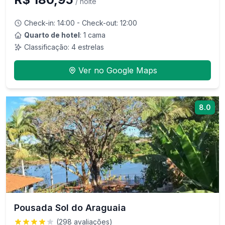
/ noite
Check-in:
14:00
- Check-out:
12:00
Quarto de hotel
: 1 cama
Classificação:
4
estrelas
Ver no Google Maps
8.0
Pousada Sol do Araguaia
(
298
avaliações)