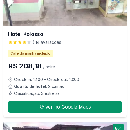
Hotel Kolosso
(
114
avaliações)
Café da manhã incluído
R$ 208,18
/ noite
Check-in:
12:00
- Check-out:
10:00
Quarto de hotel
: 2 camas
Classificação:
3
estrelas
Ver no Google Maps
8.4