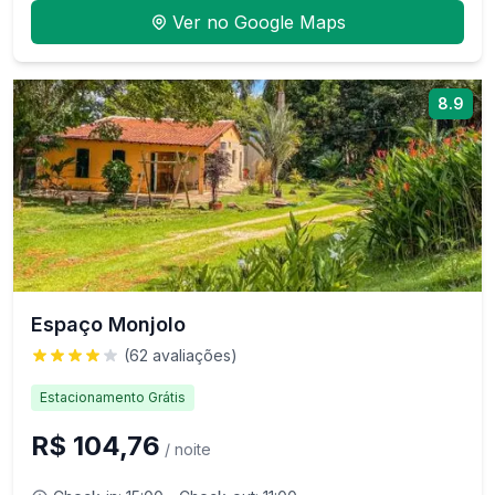
Ver no Google Maps
8.9
Espaço Monjolo
(
62
avaliações)
Estacionamento Grátis
R$ 104,76
/ noite