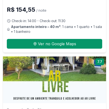
R$ 154,55
/ noite
Check-in:
14:00
- Check-out:
11:30
Apartamento inteiro – 40 m²
: 1 cama • 1 quarto • 1 sala
• 1 banheiro
Ver no Google Maps
7.7