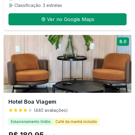
Classificação:
3
estrelas
Ver no Google Maps
8.0
Hotel Boa Viagem
(
440
avaliações)
Estacionamento Grátis
Café da manhã incluído
R$ 180,95