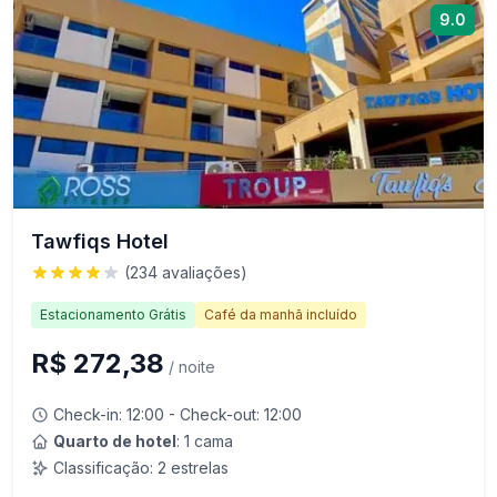
9.0
Tawfiqs Hotel
(
234
avaliações)
Estacionamento Grátis
Café da manhã incluído
R$ 272,38
/ noite
Check-in:
12:00
- Check-out:
12:00
Quarto de hotel
: 1 cama
Classificação:
2
estrelas