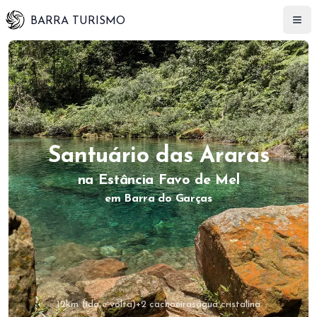
BARRA TURISMO
Ver imagem em tela cheia
Santuário das Araras
na Estância Favo de Mel
em Barra do Garças
12km (ida e volta)
+2 cachoeiras
água cristalina